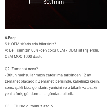
6.Faq:
S1: OEM sifariş edə bilərsiniz?
A: Bəli, işimizin 80% -dən çoxu OEM / ODM sifarişləridir.
OEM MOQ 1000 dəstdir
Q2: Zəmanət necə?
- Bütün məhsullarımızın çatdırılma tarixindən 12 ay
zəmanət olacaqdır. Zəmanət içərisində, kabelinizi kəsin,
sonra şəkli bizə göndərin, yenisini verə bilərik və əvəzini
yeni sifariş göndərmə ilə göndərə bilərik.
Q3. LED işıq qütbünüz azdır?