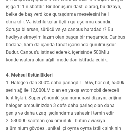
işığa 1: 1 nisbətdir. Bir dönüşüm dəsti olaraq, bu dizayn,
bəlkə də baş verdikdə quraşdırma məsələsini həll
etməkdir. Və istehlakçılar üçün quraşdırma asandır.
Soruşa bilərsən, sürücü və ya canbus haradadır? Bu
hədiyyə etməyim lazım olan başqa bir məqamdır. Canbus
bədənə, həm də içəridə fanat içərisində qurulmuşdur.
Budur. Canbus'u istinad edərək, içərisində 500Miu
kondensatoru olan ağıllı modeldən istifadə edirik.
4. Məhsul üstünlükləri
1. Halogen-dən 300% daha parlaqdır - 60w, hər cüt, 6500k
sərin ağ ilə 12,000LM olan ən yaxşı avtomobil dərəcəli
lent fişləri. Super yönümlü şüa nümunəsi dizaynı, orijinal
halogen ampulinizdən 3 dəfə daha parlaq olan daha
geniş və daha uzaq işıqlandırma sahəsini təmin edir.
2. 530000 saatdan çox ömürlük - bütün aviasiya
alüminium gövdəsi, unikal içi oyma oyma istilik sinkinin