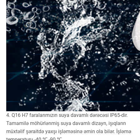
4. Q16 H7 faralarımızın suya davamlı dərəcəsi IP65-dir.
Tamamilə möhürlənmiş suya davamlı dizayn, işıqların
müxtəlif şəraitdə yaxşı işləməsinə əmin ola bilər. İşləmə
temperaturu -40 ℃ -90 ℃.