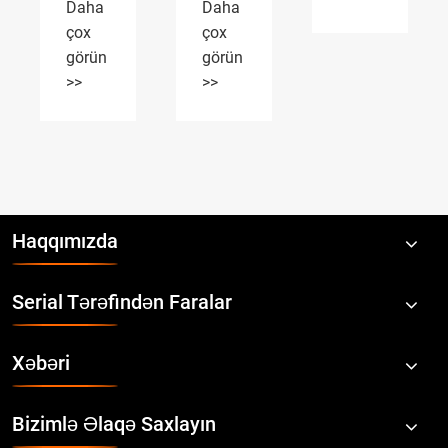
Daha
>>
çox
görün
>>
Haqqımızda
Serial Tərəfindən Faralar
Xəbəri
Bizimlə Əlaqə Saxlayın