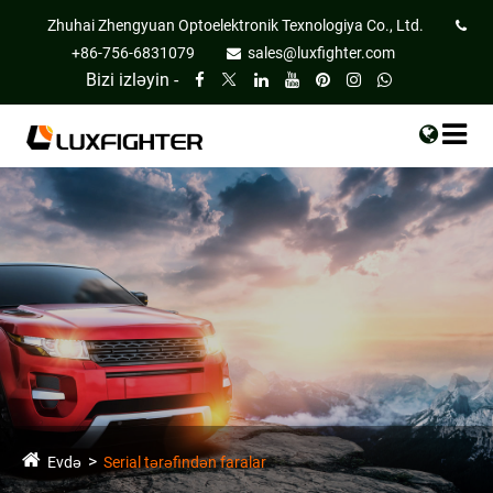
Zhuhai Zhengyuan Optoelektronik Texnologiya Co., Ltd.
+86-756-6831079
sales@luxfighter.com
Bizi izləyin -
Evdə
Serial tərəfindən faralar