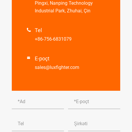
Pingxi, Nanping Technology
Industrial Park, Zhuhai, Çin
Tel

+86-756-6831079
E-poçt

sales@luxfighter.com