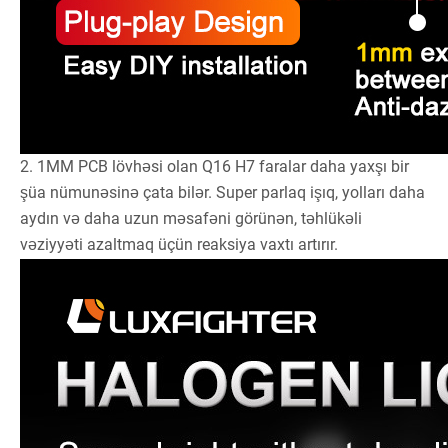
2. 1MM PCB lövhəsi olan Q16 H7 faralar daha yaxşı bir
şüa nümunəsinə çata bilər. Super parlaq işıq, yolları daha
aydın və daha uzun məsafəni görünən, təhlükəli
vəziyyəti azaltmaq üçün reaksiya vaxtı artırır.