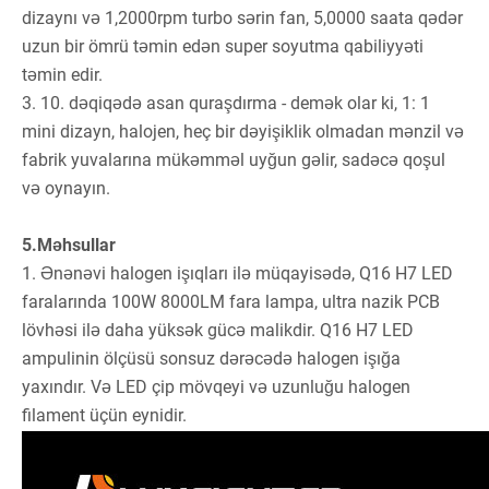
dizaynı və 1,2000rpm turbo sərin fan, 5,0000 saata qədər
uzun bir ömrü təmin edən super soyutma qabiliyyəti
təmin edir.
3. 10. dəqiqədə asan quraşdırma - demək olar ki, 1: 1
mini dizayn, halojen, heç bir dəyişiklik olmadan mənzil və
fabrik yuvalarına mükəmməl uyğun gəlir, sadəcə qoşul
və oynayın.
5.Məhsullar
1. Ənənəvi halogen işıqları ilə müqayisədə, Q16 H7 LED
faralarında 100W 8000LM fara lampa, ultra nazik PCB
lövhəsi ilə daha yüksək gücə malikdir. Q16 H7 LED
ampulinin ölçüsü sonsuz dərəcədə halogen işığa
yaxındır. Və LED çip mövqeyi və uzunluğu halogen
filament üçün eynidir.