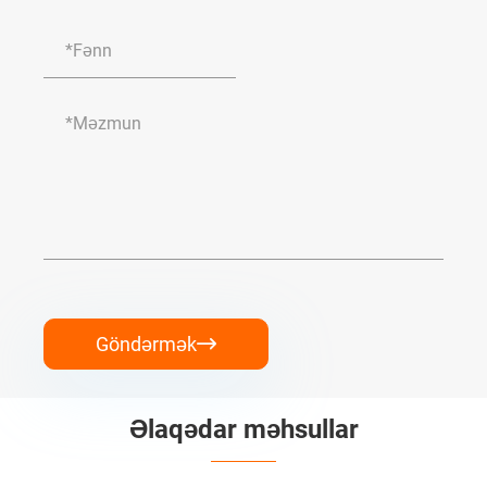
Göndərmək

Əlaqədar məhsullar