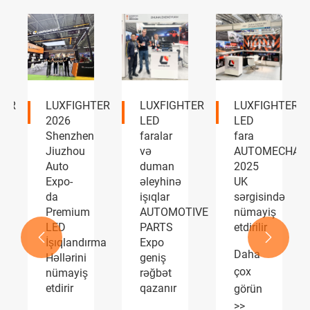
TER
LUXFIGHTER
LUXFIGHTER
LUXFIGHTER
LED
LED
LED
faralar
fara
fənərləri
və
AUTOMECHANIKA
İtaliyada
duman
2025
AUTOPROMOT
əleyhinə
UK
2025
işıqlar
sərgisində
sərgisində
AUTOMOTIVE
nümayiş
uğurla
PARTS
etdirilir
nümayiş


rma
Expo
etdirilir
Daha
geniş
Daha
çox
rəğbət
çox
qazanır
görün
görün
>>