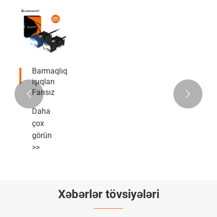
Barmaqlıq
işıqları
Fansız


Daha
çox
görün
>>
Xəbərlər tövsiyələri