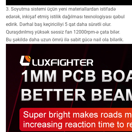
3. Soyutma sistemi üçün yeni materiallardan istifadə
edərək, inkişaf etmiş istilik dağılması texnologiyası qəbul
edirik. Dərhal baş keçiriciliyi 5 qat daha sürətli olur.
Quraşdırılmış yüksək səssiz fan 12000rpm-ə çata bilər.
Bu şəkildə daha uzun ömrü ilə sabit gücə nail ola bilərik.