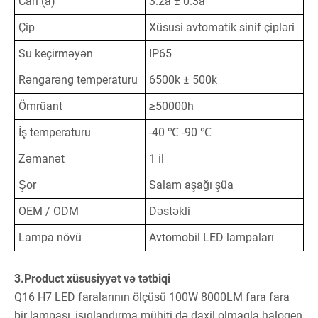
Cari (a)
3.2a ± 0.3a
Çip
Xüsusi avtomatik sinif çipləri
Su keçirməyən
IP65
Rəngarəng temperaturu
6500k ± 500k
Ömrüant
≥50000h
İş temperaturu
-40 ℃ -90 ℃
Zəmanət
1 il
Şor
Salam aşağı şüa
OEM / ODM
Dəstəkli
Lampa növü
Avtomobil LED lampaları
3.Product xüsusiyyət və tətbiqi
Q16 H7 LED faralarının ölçüsü 100W 8000LM fara fara
bir lampası, işıqlandırma mühiti də daxil olmaqla halogen