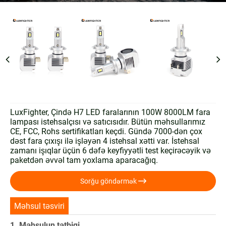
LuxFighter, Çində H7 LED faralarının 100W 8000LM fara
lampası istehsalçısı və satıcısıdır. Bütün məhsullarımız
CE, FCC, Rohs sertifikatları keçdi. Gündə 7000-dən çox
dəst fara çıxışı ilə işləyən 4 istehsal xətti var. İstehsal
zamanı işıqlar üçün 6 dəfə keyfiyyətli test keçirəcəyik və
paketdən əvvəl tam yoxlama aparacağıq.

Sorğu göndərmək
Məhsul təsviri
1. Məhsulun tətbiqi