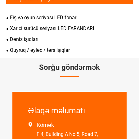
Fiş və oyun seriyası LED fənəri
Xarici sürücü seriyası LED FARANDARI
Dəniz işıqları
Quyruq / əyləc / tərs işıqlar
Sorğu göndərmək
Əlaqə məlumatı
Kömək

Fl4, Building A No.5, Road 7,