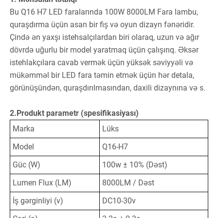
Bu Q16 H7 LED faralarında 100W 8000LM Fara lambu,
quraşdırma üçün asan bir fiş və oyun dizayn fənəridir.
Çində ən yaxşı istehsalçılardan biri olaraq, uzun və ağır
dövrdə uğurlu bir model yaratmaq üçün çalışırıq. Əksər
istehlakçılara cavab vermək üçün yüksək səviyyəli və
mükəmməl bir LED fara təmin etmək üçün hər detala,
görünüşündən, quraşdırılmasından, daxili dizaynına və s.
2.Produkt parametr (spesifikasiyası)
Marka
Lüks
Model
Q16-H7
Güc (W)
100w ± 10% (Dəst)
Lumen Flux (LM)
8000LM / Dəst
İş gərginliyi (v)
DC10-30v