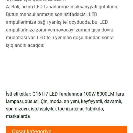
A: Bəli, bizim LED fənərlərimizin əksəriyyəti qütblüdir.
Bütün məhsullarımızın son istifadəçisi, LED
ampullərimizə bağlı yanlış tel qoyduqda, bu, LED
ampullərinizə zərər verməyəcəyi zaman qısa dövrə
müdafiəsi var. LED tel-i yenidən qoşulduqdan sonra
işıqlandırılacaqdır.
İsti etiketlər: Q16 H7 LED faralarında 100W 8000LM fara
lampası, xüsusi, Çin, moda, ən yeni, keyfiyyətli, davamlı,
son dizayn, istehsalçılar, təchizatçılar, fabrikdə,
markalarda
Oxşar kateqoriya