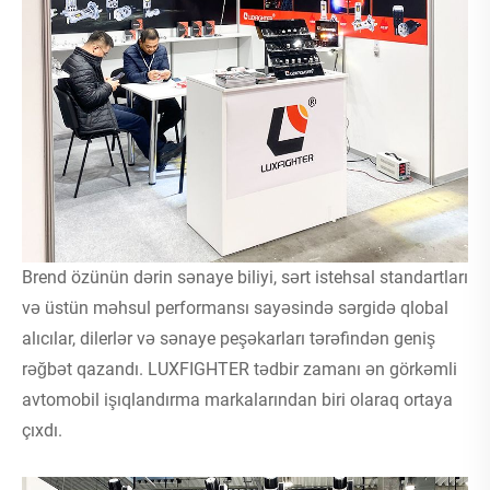
Brend özünün dərin sənaye biliyi, sərt istehsal standartları
və üstün məhsul performansı sayəsində sərgidə qlobal
alıcılar, dilerlər və sənaye peşəkarları tərəfindən geniş
rəğbət qazandı. LUXFIGHTER tədbir zamanı ən görkəmli
avtomobil işıqlandırma markalarından biri olaraq ortaya
çıxdı.