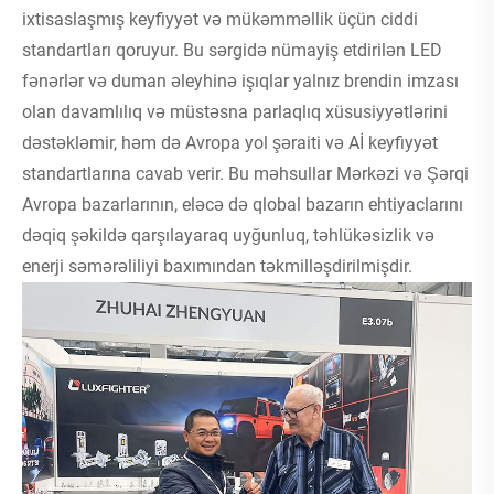
ixtisaslaşmış keyfiyyət və mükəmməllik üçün ciddi
standartları qoruyur. Bu sərgidə nümayiş etdirilən LED
fənərlər və duman əleyhinə işıqlar yalnız brendin imzası
olan davamlılıq və müstəsna parlaqlıq xüsusiyyətlərini
dəstəkləmir, həm də Avropa yol şəraiti və Aİ keyfiyyət
standartlarına cavab verir. Bu məhsullar Mərkəzi və Şərqi
Avropa bazarlarının, eləcə də qlobal bazarın ehtiyaclarını
dəqiq şəkildə qarşılayaraq uyğunluq, təhlükəsizlik və
enerji səmərəliliyi baxımından təkmilləşdirilmişdir.