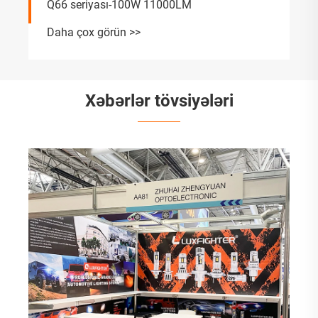
Q66 seriyası-100W 11000LM
Daha çox görün >>
Xəbərlər tövsiyələri