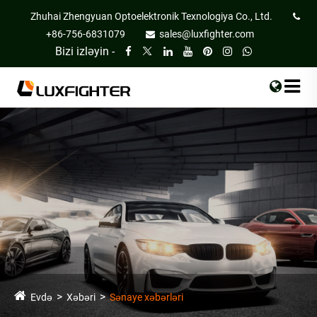
Zhuhai Zhengyuan Optoelektronik Texnologiya Co., Ltd.
+86-756-6831079
sales@luxfighter.com
Bizi izləyin -
Evdə
Xəbəri
Sənaye xəbərləri