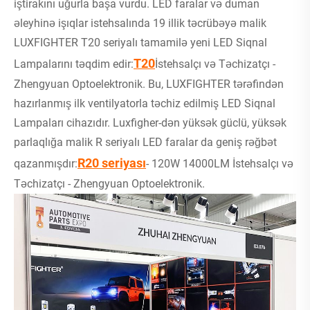
iştirakını uğurla başa vurdu. LED faralar və duman
əleyhinə işıqlar istehsalında 19 illik təcrübəyə malik
LUXFIGHTER T20 seriyalı tamamilə yeni LED Siqnal
T20
Lampalarını təqdim edir:
İstehsalçı və Təchizatçı -
Zhengyuan Optoelektronik. Bu, LUXFIGHTER tərəfindən
hazırlanmış ilk ventilyatorla təchiz edilmiş LED Siqnal
Lampaları cihazıdır. Luxfigher-dən yüksək güclü, yüksək
parlaqlığa malik R seriyalı LED faralar da geniş rəğbət
R20 seriyası
qazanmışdır:
- 120W 14000LM İstehsalçı və
Təchizatçı - Zhengyuan Optoelektronik.