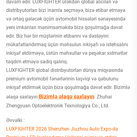
davam edir. LUXFIGHTER ürəkdən qlobal alıcıları və
distribyutorları bizi inamla seçməyə, bizə etibar etməyə
və ortaq gələcək üçün avtomobil hissələri sənayesində
yeni imkanları mənimsəməkdə bizə qoşulmağa dəvət
edir. Biz hər bir müştərinin etibarını və dəstəyini
mükafatlandırmaq üçün məhsulun inkişafı və istehsalını
inkişaf etdirməyə, üstün məhsullar və peşəkar xidmətlər
təqdim etməyə sadiq qalırıq.
LUXFIGHTER qlobal distribyutorları dünya miqyasında
premium avtomobil fənərlərinin təşviqi və qəbulunu
inkişaf etdirmək üçün bizə qoşulmağa dəvət edir. Bizimlə
Bizimlə əlaqə saxlayın
əlaqə saxlayın:
- Zhuhai
Zhengyuan Optoelektronik Texnologiya Co., Ltd.
Əvvəlki :
LUXFIGHTER 2026 Shenzhen Jiuzhou Auto Expo-da