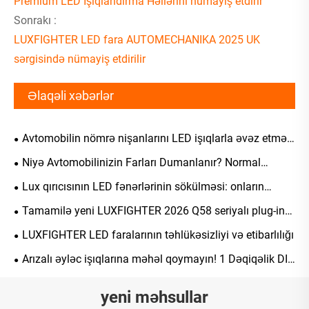
Premium LED İşıqlandırma Həllərini nümayiş etdirir
Sonrakı :
LUXFIGHTER LED fara AUTOMECHANIKA 2025 UK
sərgisində nümayiş etdirilir
Əlaqəli xəbərlər
Avtomobilin nömrə nişanlarını LED işıqlarla əvəz etmək
olarmı?
Niyə Avtomobilinizin Farları Dumanlanır? Normal
hadisələri nasazlıqlardan ayırın, həll yolları və texniki
Lux qırıcısının LED fənərlərinin sökülməsi: onların
qulluq üçün elmi bələdçi
strukturunun, işıq yayma prinsiplərinin və əsas
Tamamilə yeni LUXFIGHTER 2026 Q58 seriyalı plug-in
üstünlüklərinin hərtərəfli təhlili
LED avtomobil fənərləri rəsmi olaraq təqdim edildi.
LUXFIGHTER LED faralarının təhlükəsizliyi və etibarlılığı
Arızalı əyləc işıqlarına məhəl qoymayın! 1 Dəqiqəlik DIY
Dəyişdirmə Bələdçisi
yeni məhsullar