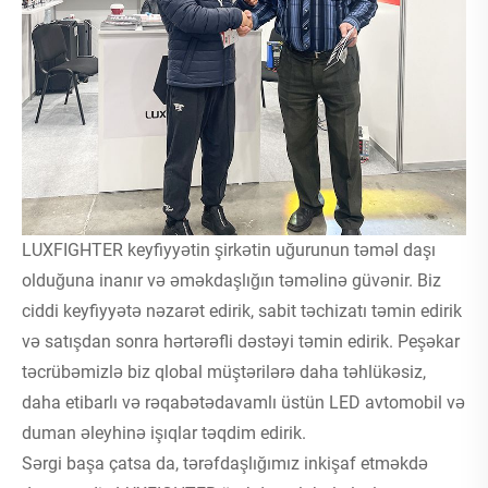
LUXFIGHTER keyfiyyətin şirkətin uğurunun təməl daşı
olduğuna inanır və əməkdaşlığın təməlinə güvənir. Biz
ciddi keyfiyyətə nəzarət edirik, sabit təchizatı təmin edirik
və satışdan sonra hərtərəfli dəstəyi təmin edirik. Peşəkar
təcrübəmizlə biz qlobal müştərilərə daha təhlükəsiz,
daha etibarlı və rəqabətədavamlı üstün LED avtomobil və
duman əleyhinə işıqlar təqdim edirik.
Sərgi başa çatsa da, tərəfdaşlığımız inkişaf etməkdə