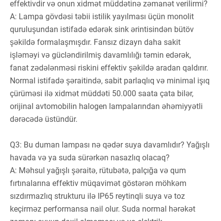
effektivdir və onun xidmət müddətinə zəmanət verilirmi?
A: Lampa gövdəsi təbii istilik yayılması üçün monolit
quruluşundan istifadə edərək sink ərintisindən bütöv
şəkildə formalaşmışdır. Fansız dizayn daha sakit
işləməyi və gücləndirilmiş davamlılığı təmin edərək,
fanat zədələnməsi riskini effektiv şəkildə aradan qaldırır.
Normal istifadə şəraitində, sabit parlaqlıq və minimal işıq
çürüməsi ilə xidmət müddəti 50.000 saata çata bilər,
orijinal avtomobilin halogen lampalarından əhəmiyyətli
dərəcədə üstündür.
Q3: Bu duman lampası nə qədər suya davamlıdır? Yağışlı
havada və ya suda sürərkən nasazlıq olacaq?
A: Məhsul yağışlı şəraitə, rütubətə, palçığa və qum
fırtınalarına effektiv müqavimət göstərən möhkəm
sızdırmazlıq strukturu ilə IP65 reytinqli suya və toz
keçirməz performansa nail olur. Suda normal hərəkət