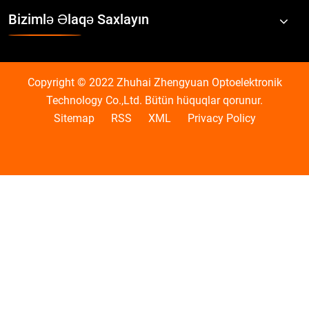
Bizimlə Əlaqə Saxlayın
Copyright © 2022 Zhuhai Zhengyuan Optoelektronik
Technology Co.,Ltd. Bütün hüquqlar qorunur.
Sitemap
RSS
XML
Privacy Policy