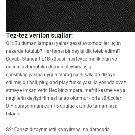
Tez-tez verilən suallar:
Q1: Bu duman lampası yalnız şəxsi avtomobillər üçün
nəzərdə tutulub? Hər hansı bir dəyişiklik tələb edirmi?
Cavab: Standart L1B xüsusi interfeysə malik olan və
orijinal avtomobilin duman əleyhinə işıq
spesifikasiyasına uyğun olaraq ciddi şəkildə dizayn
edilmiş bu həll, plug-and-play funksiyası ilə yerində əvəz
etməyə imkan verir. Heç bir zımpara, məftil kəsmə və ya
naqillərin dəyişdirilməsi tələb olunmur - orta sürücülər
DIY quraşdırmanı cəmi 5 dəqiqə ərzində tamamlaya
bilərlər.
S2: Fansız dizaynın istilik yayılması nə dərəcədə