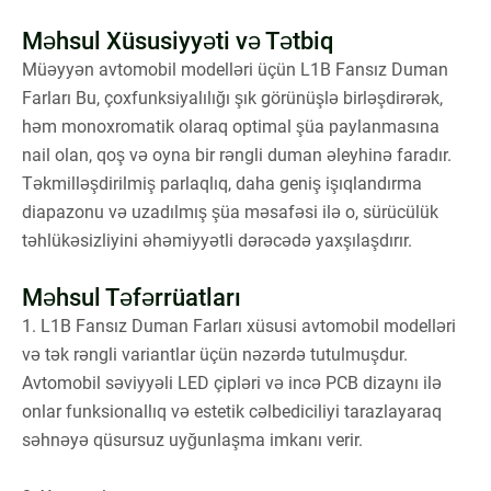
Məhsul Xüsusiyyəti və Tətbiq
Müəyyən avtomobil modelləri üçün L1B Fansız Duman
Farları Bu, çoxfunksiyalılığı şık görünüşlə birləşdirərək,
həm monoxromatik olaraq optimal şüa paylanmasına
nail olan, qoş və oyna bir rəngli duman əleyhinə faradır.
Təkmilləşdirilmiş parlaqlıq, daha geniş işıqlandırma
diapazonu və uzadılmış şüa məsafəsi ilə o, sürücülük
təhlükəsizliyini əhəmiyyətli dərəcədə yaxşılaşdırır.
Məhsul Təfərrüatları
1. L1B Fansız Duman Farları xüsusi avtomobil modelləri
və tək rəngli variantlar üçün nəzərdə tutulmuşdur.
Avtomobil səviyyəli LED çipləri və incə PCB dizaynı ilə
onlar funksionallıq və estetik cəlbediciliyi tarazlayaraq
səhnəyə qüsursuz uyğunlaşma imkanı verir.