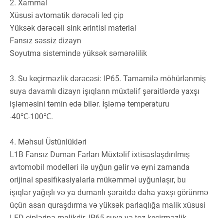
2. Xammal
Xüsusi avtomatik dərəcəli led çip
Yüksək dərəcəli sink ərintisi material
Fansız səssiz dizayn
Soyutma sistemində yüksək səmərəlilik
3. Su keçirməzlik dərəcəsi: IP65. Tamamilə möhürlənmiş
suya davamlı dizayn işıqların müxtəlif şəraitlərdə yaxşı
işləməsini təmin edə bilər. İşləmə temperaturu
-40℃-100℃.
4. Məhsul Üstünlükləri
L1B Fansız Duman Farları Müxtəlif ixtisaslaşdırılmış
avtomobil modelləri ilə uyğun gəlir və eyni zamanda
orijinal spesifikasiyalarla mükəmməl uyğunlaşır, bu
işıqlar yağışlı və ya dumanlı şəraitdə daha yaxşı görünmə
üçün asan quraşdırma və yüksək parlaqlığa malik xüsusi
LED çiplərinə malikdir. IP65 suya və toz keçirməzlik