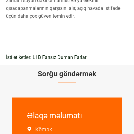
zamanı suyun daxil olmaması və ya elektrik
qısaqapanmalarının qarşısını alır, açıq havada istifadə
üçün daha çox güvən təmin edir.
İsti etiketlər: L1B Fansız Duman Farları
Sorğu göndərmək
Əlaqə məlumatı
Kömək
