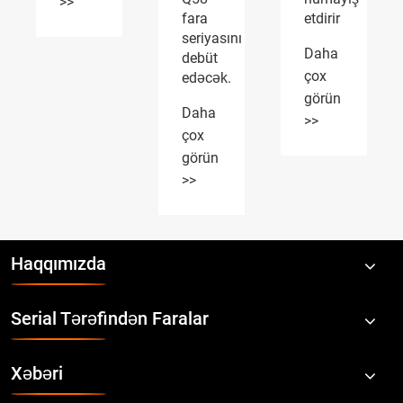
fara
etdirir
qazanır
seriyasını
Daha
Daha
debüt
çox
çox
edəcək.
görün
görün
Daha
>>
>>
çox
görün
>>
Haqqımızda
Serial Tərəfindən Faralar
Xəbəri