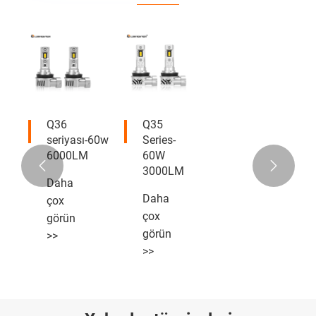
Q36
Q35
seriyası-60w
Series-
6000LM
60W


3000LM
Daha
Daha
çox
çox
görün
görün
>>
>>