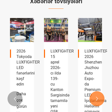
Xəbərlər tövsiyələri
LUXFIGHTER
LUXFIGHTER
LUXFIGHTER
15
2026
LED
TER
aprel
Shenzhen
faralar
2026-
Jiuzhou
və
i
cı ildə
Auto
duman
139-
Expo-
əleyhinə
cu
da
işıqlar
Kanton
Premium
AUTOMOTIVE
Sərgisində
LED
PARTS


tamamilə
İşıqlandırma
Expo
yeni
Həllərini
geniş
Q58
nümayiş
rəğbət