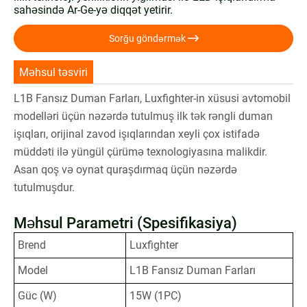
sahəsində Ar-Ge-yə diqqət yetirir.

Sorğu göndərmək
Məhsul təsviri
L1B Fansız Duman Farları, Luxfighter-in xüsusi avtomobil
modelləri üçün nəzərdə tutulmuş ilk tək rəngli duman
işıqları, orijinal zavod işıqlarından xeyli çox istifadə
müddəti ilə yüngül çürümə texnologiyasına malikdir.
Asan qoş və oynat quraşdırmaq üçün nəzərdə
tutulmuşdur.
Məhsul Parametri (Spesifikasiya)
Brend
Luxfighter
Model
L1B Fansız Duman Farları
Güc (W)
15W (1PC)