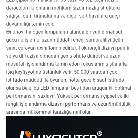
dərəcələri ilə onların möhkəm sızdırmazlıq strukturu
yağışa, qum fırtınalarına və digər sərt havalara qarşı
davamlılığı təmin edir.
Ənənəvi halogen lampaların altında bir vahid məhsul
gücü ilə işləmə, uzunmüddətli enerji səmərəliliyi üçün
sabit cərəyan axını təmin edirlər. Tək rəngli dizayn parıltı
və ya diffuziya olmadan geniş əhatə dairəsi və uzun
məsafəli işıqlandırma təmin edən fokuslanmış şüalarla
işıq keyfiyyətinə üstünlük verir. 50.000 saatdan çox
istifadə müddəti ilə öyünən, hətta gecə 6 saat istifadə
olunsa belə, bu LED lampalar beş ildən artıqdır ki, optimal
performansını saxlayır. Yüksək performanslı çipset və iki
rəngli işıqlandırma dizaynı performans və uzunömürlülük
arasında mükəmməl tarazlığa nail olur.