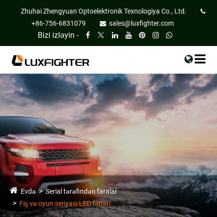
Zhuhai Zhengyuan Optoelektronik Texnologiya Co., Ltd.
+86-756-6831079
sales@luxfighter.com
Bizi izləyin -
Evdə
Serial tərəfindən faralar
Fiş və oyun seriyası LED fənəri