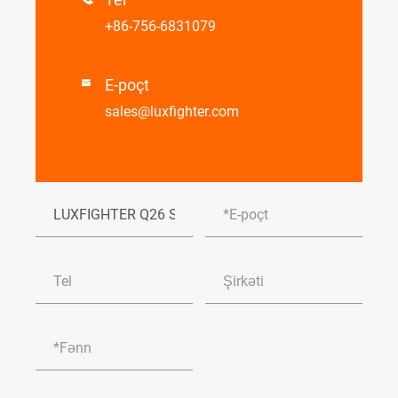
+86-756-6831079
E-poçt

sales@luxfighter.com