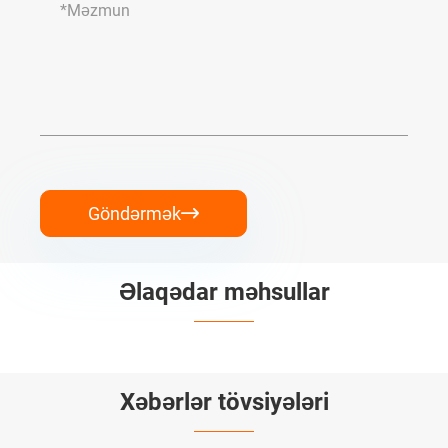
Göndərmək

Əlaqədar məhsullar


Xəbərlər tövsiyələri