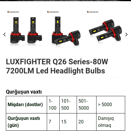
LUXFIGHTER Q26 Series-80W
7200LM Led Headlight Bulbs
Qurğuşun vaxtı
1-
101-
501-
Miqdarı (dəstlər)
> 5000
100
500
5000
Qurğuşun vaxtı
Danışıq
7
15
20
(gün)
olmaq