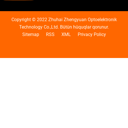
Copyright © 2022 Zhuhai Zhengyuan Optoelektronik
Technology Co.,Ltd. Bütün hüquqlar qorunur.
Sitemap
RSS
XML
Privacy Policy