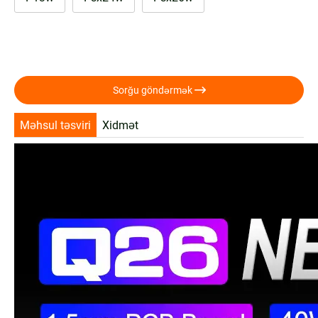

Sorğu göndərmək
Məhsul təsviri
Xidmət