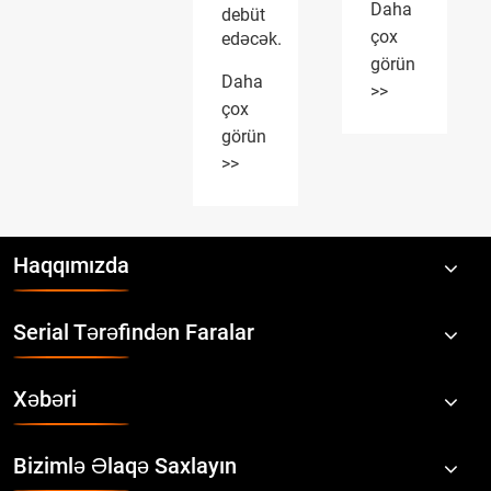
Daha
Daha
debüt
çox
çox
edəcək.
görün
görün
Daha
>>
>>
çox
görün
>>
Haqqımızda
Serial Tərəfindən Faralar
Xəbəri
Bizimlə Əlaqə Saxlayın