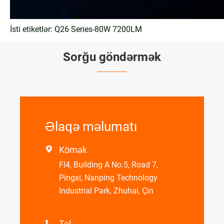
İsti etiketlər: Q26 Series-80W 7200LM
Sorğu göndərmək
Əlaqə məlumatı
Kömək

Fl4, Building A No.5, Road 7,
Pingxi, Nanping Technology
Industrial Park, Zhuhai, Çin
Tel
