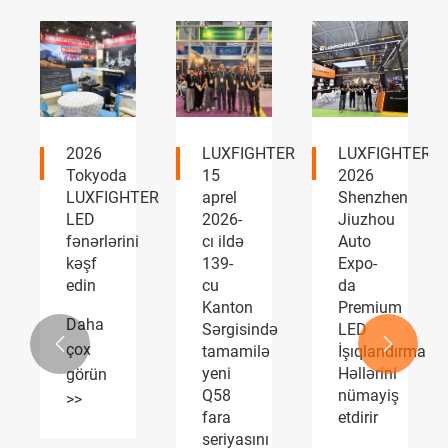
LUXFIGHTER
LUXFIGHTER
LUXFIGHTER
15
2026
LED
TER
aprel
Shenzhen
faralar
2026-
Jiuzhou
və
i
cı ildə
Auto
duman
139-
Expo-
əleyhinə
cu
da
işıqlar
Kanton
Premium
AUTOMOTIVE
Sərgisində
LED
PARTS


tamamilə
İşıqlandırma
Expo
yeni
Həllərini
geniş
Q58
nümayiş
rəğbət
fara
etdirir
qazanır
seriyasını