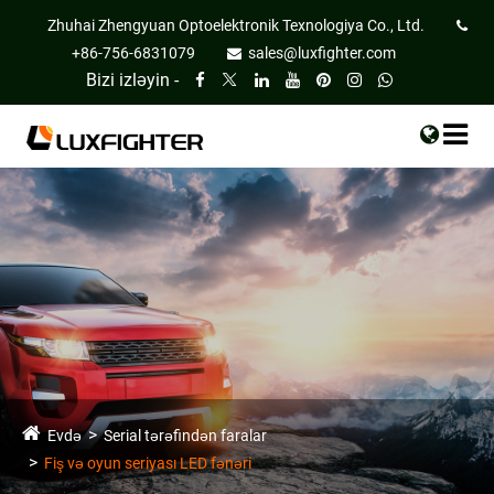
Zhuhai Zhengyuan Optoelektronik Texnologiya Co., Ltd.
+86-756-6831079
sales@luxfighter.com
Bizi izləyin -
Evdə
Serial tərəfindən faralar
Fiş və oyun seriyası LED fənəri