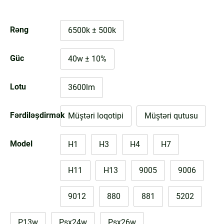
Rəng
6500k ± 500k
Güc
40w ± 10%
Lotu
3600lm
Fərdiləşdirmək
Müştəri loqotipi
Müştəri qutusu
Model
H1
H3
H4
H7
H11
H13
9005
9006
9012
880
881
5202
P13w
Psx24w
Psx26w