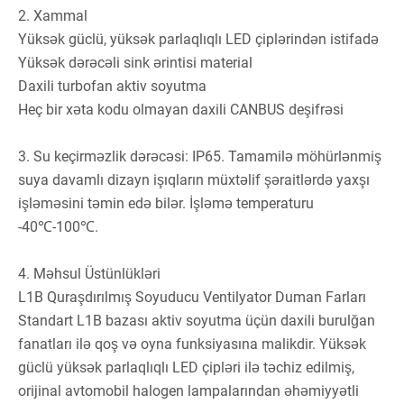
2. Xammal
Yüksək güclü, yüksək parlaqlıqlı LED çiplərindən istifadə
Yüksək dərəcəli sink ərintisi material
Daxili turbofan aktiv soyutma
Heç bir xəta kodu olmayan daxili CANBUS deşifrəsi
3. Su keçirməzlik dərəcəsi: IP65. Tamamilə möhürlənmiş
suya davamlı dizayn işıqların müxtəlif şəraitlərdə yaxşı
işləməsini təmin edə bilər. İşləmə temperaturu
-40℃-100℃.
4. Məhsul Üstünlükləri
L1B Quraşdırılmış Soyuducu Ventilyator Duman Farları
Standart L1B bazası aktiv soyutma üçün daxili burulğan
fanatları ilə qoş və oyna funksiyasına malikdir. Yüksək
güclü yüksək parlaqlıqlı LED çipləri ilə təchiz edilmiş,
orijinal avtomobil halogen lampalarından əhəmiyyətli