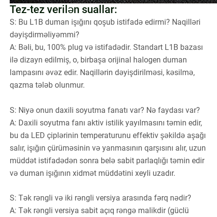
Tez-tez verilən suallar:
S: Bu L1B duman işığını qoşub istifadə edirmi? Naqilləri
dəyişdirməliyəmmi?
A: Bəli, bu, 100% plug və istifadədir. Standart L1B bazası
ilə dizayn edilmiş, o, birbaşa orijinal halogen duman
lampasını əvəz edir. Naqillərin dəyişdirilməsi, kəsilmə,
qazma tələb olunmur.
S: Niyə onun daxili soyutma fanatı var? Nə faydası var?
A: Daxili soyutma fanı aktiv istilik yayılmasını təmin edir,
bu da LED çiplərinin temperaturunu effektiv şəkildə aşağı
salır, işığın çürüməsinin və yanmasının qarşısını alır, uzun
müddət istifadədən sonra belə sabit parlaqlığı təmin edir
və duman işığının xidmət müddətini xeyli uzadır.
S: Tək rəngli və iki rəngli versiya arasında fərq nədir?
A: Tək rəngli versiya sabit açıq rəngə malikdir (güclü