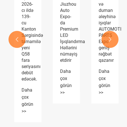
2026-
Jiuzhou
və
i
cı ildə
Auto
duman
139-
Expo-
əleyhinə
cu
da
işıqlar
Kanton
Premium
AUTOMOTIVE
Sərgisində
LED
PARTS


tamamilə
İşıqlandırma
Expo
yeni
Həllərini
geniş
Q58
nümayiş
rəğbət
fara
etdirir
qazanır
seriyasını
Daha
Daha
debüt
çox
çox
edəcək.
görün
görün
Daha
>>
>>
çox
görün
>>