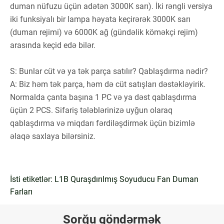
duman nüfuzu üçün adətən 3000K sarı). İki rəngli versiya
iki funksiyalı bir lampa həyata keçirərək 3000K sarı
(duman rejimi) və 6000K ağ (gündəlik köməkçi rejim)
arasında keçid edə bilər.
S: Bunlar cüt və ya tək parça satılır? Qablaşdırma nədir?
A: Biz həm tək parça, həm də cüt satışları dəstəkləyirik.
Normalda çanta başına 1 PC və ya dəst qablaşdırma
üçün 2 PCS. Sifariş tələblərinizə uyğun olaraq
qablaşdırma və miqdarı fərdiləşdirmək üçün bizimlə
əlaqə saxlaya bilərsiniz.
İsti etiketlər: L1B Quraşdırılmış Soyuducu Fan Duman
Farları
Sorğu göndərmək