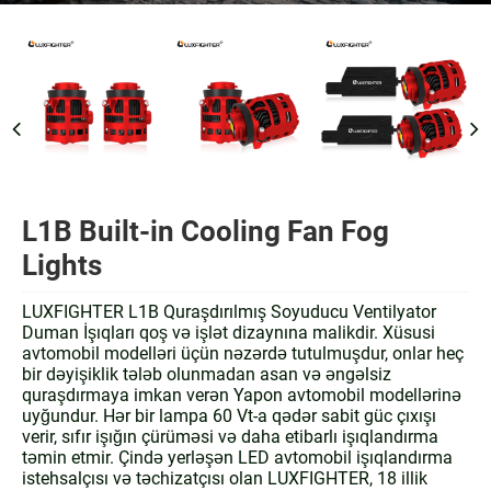
L1B Built-in Cooling Fan Fog
Lights
LUXFIGHTER L1B Quraşdırılmış Soyuducu Ventilyator
Duman İşıqları qoş və işlət dizaynına malikdir. Xüsusi
avtomobil modelləri üçün nəzərdə tutulmuşdur, onlar heç
bir dəyişiklik tələb olunmadan asan və əngəlsiz
quraşdırmaya imkan verən Yapon avtomobil modellərinə
uyğundur. Hər bir lampa 60 Vt-a qədər sabit güc çıxışı
verir, sıfır işığın çürüməsi və daha etibarlı işıqlandırma
təmin etmir. Çində yerləşən LED avtomobil işıqlandırma
istehsalçısı və təchizatçısı olan LUXFIGHTER, 18 illik