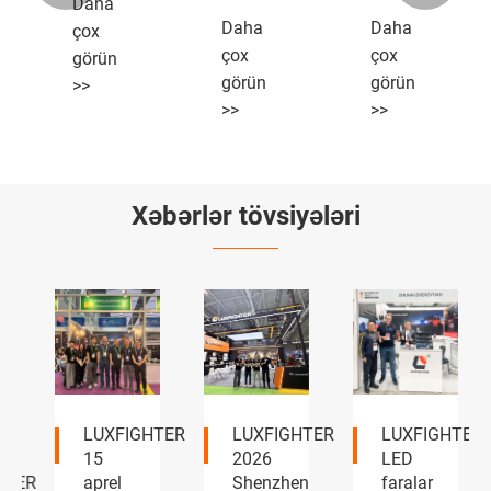
Daha
Daha
Daha
çox
çox
çox
görün
görün
görün
>>
>>
>>
Xəbərlər tövsiyələri
LUXFIGHTER
LUXFIGHTER
LUXFIGHTER
15
2026
LED
TER
aprel
Shenzhen
faralar