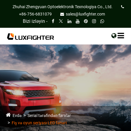
Zhuhai Zhengyuan Optoelektronik Texnologiya Co., Ltd.
+86-756-6831079
sales@luxfighter.com
Bizi izləyin -
Evdə
Serial tərəfindən faralar
Fiş və oyun seriyası LED fənəri