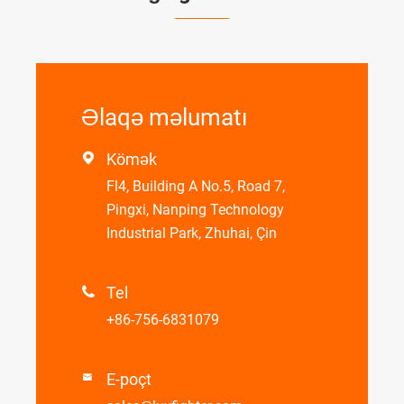
Əlaqə məlumatı
Kömək

Fl4, Building A No.5, Road 7,
Pingxi, Nanping Technology
Industrial Park, Zhuhai, Çin
Tel

+86-756-6831079
E-poçt
