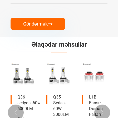
Göndərmək

Əlaqədar məhsullar
Q36
Q35
L1B
seriyası-60w
Series-
Fansız
6000LM
60W
Duman


3000LM
Farları