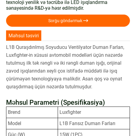
texnoloji yenilik və təcrübə ilə LED işıqlandırma
sənayesində R&D-yə həsr edilmişdir.

Sorğu göndərmək
Məhsul təsviri
L1B Quraşdırılmış Soyuducu Ventilyator Duman Farları,
Luxfighter-in xüsusi avtomobil modelləri üçün nəzərdə
tutulmuş ilk tək rəngli və iki rəngli duman işığı, orijinal
zavod işıqlarından xeyli çox istifadə müddəti ilə işıq
çürüməyən texnologiyaya malikdir. Asan qoş və oynat
quraşdırmaq üçün nəzərdə tutulmuşdur.
Məhsul Parametri (Spesifikasiya)
Brend
Luxfighter
Model
L1B Fansız Duman Farları
Güc (W)
15W (1PC)