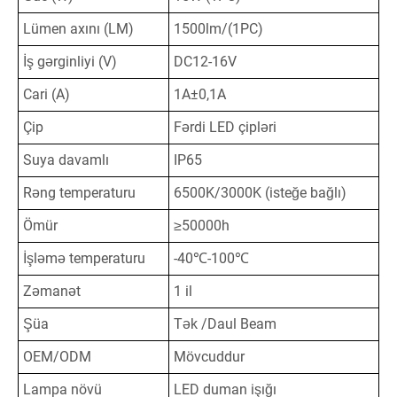
Lümen axını (LM)
1500lm/(1PC)
İş gərginliyi (V)
DC12-16V
Cari (A)
1A±0,1A
Çip
Fərdi LED çipləri
Suya davamlı
IP65
Rəng temperaturu
6500K/3000K (isteğe bağlı)
Ömür
≥50000h
İşləmə temperaturu
-40℃-100℃
Zəmanət
1 il
Şüa
Tək /Daul Beam
OEM/ODM
Mövcuddur
Lampa növü
LED duman işığı