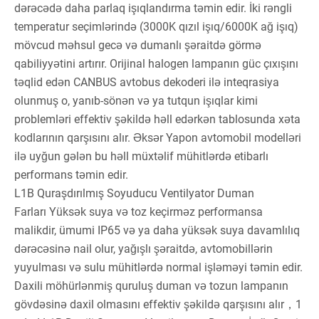
dərəcədə daha parlaq işıqlandırma təmin edir. İki rəngli
temperatur seçimlərində (3000K qızıl işıq/6000K ağ işıq)
mövcud məhsul gecə və dumanlı şəraitdə görmə
qabiliyyətini artırır. Orijinal halogen lampanın güc çıxışını
təqlid edən CANBUS avtobus dekoderi ilə inteqrasiya
olunmuş o, yanıb-sönən və ya tutqun işıqlar kimi
problemləri effektiv şəkildə həll edərkən tablosunda xəta
kodlarının qarşısını alır. Əksər Yapon avtomobil modelləri
ilə uyğun gələn bu həll müxtəlif mühitlərdə etibarlı
performans təmin edir.
L1B Quraşdırılmış Soyuducu Ventilyator Duman
Farları Yüksək suya və toz keçirməz performansa
malikdir, ümumi IP65 və ya daha yüksək suya davamlılıq
dərəcəsinə nail olur, yağışlı şəraitdə, avtomobillərin
yuyulması və sulu mühitlərdə normal işləməyi təmin edir.
Daxili möhürlənmiş quruluş duman və tozun lampanın
gövdəsinə daxil olmasını effektiv şəkildə qarşısını alır，1