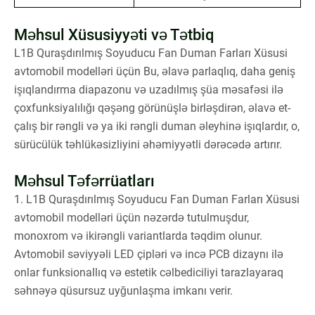
Məhsul Xüsusiyyəti və Tətbiq
L1B Quraşdırılmış Soyuducu Fan Duman Farları Xüsusi
avtomobil modelləri üçün Bu, əlavə parlaqlıq, daha geniş
işıqlandırma diapazonu və uzadılmış şüa məsafəsi ilə
çoxfunksiyalılığı qəşəng görünüşlə birləşdirən, əlavə et-
çalış bir rəngli və ya iki rəngli duman əleyhinə işıqlardır, o,
sürücülük təhlükəsizliyini əhəmiyyətli dərəcədə artırır.
Məhsul Təfərrüatları
1. L1B Quraşdırılmış Soyuducu Fan Duman Farları Xüsusi
avtomobil modelləri üçün nəzərdə tutulmuşdur,
monoxrom və ikirəngli variantlarda təqdim olunur.
Avtomobil səviyyəli LED çipləri və incə PCB dizaynı ilə
onlar funksionallıq və estetik cəlbediciliyi tarazlayaraq
səhnəyə qüsursuz uyğunlaşma imkanı verir.