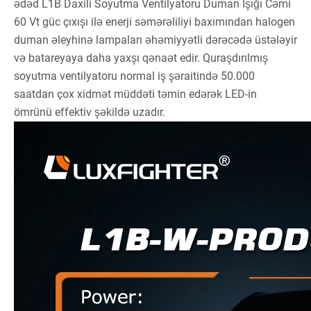
ədəd L1B Daxili Soyutma Ventilyatoru Duman İşığı Cəmi
60 Vt güc çıxışı ilə enerji səmərəliliyi baxımından halogen
duman əleyhinə lampaları əhəmiyyətli dərəcədə üstələyir
və batareyaya daha yaxşı qənaət edir. Quraşdırılmış
soyutma ventilyatoru normal iş şəraitində 50.000
saatdan çox xidmət müddəti təmin edərək LED-in
ömrünü effektiv şəkildə uzadır.