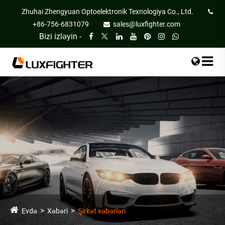
Zhuhai Zhengyuan Optoelektronik Texnologiya Co., Ltd.
+86-756-6831079
sales@luxfighter.com
Bizi izləyin -
Evdə
Xəbəri
Şirkət xəbərləri