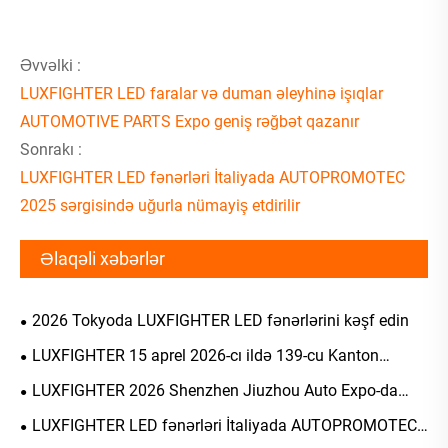
Əvvəlki :
LUXFIGHTER LED faralar və duman əleyhinə işıqlar
AUTOMOTIVE PARTS Expo geniş rəğbət qazanır
Sonrakı :
LUXFIGHTER LED fənərləri İtaliyada AUTOPROMOTEC
2025 sərgisində uğurla nümayiş etdirilir
Əlaqəli xəbərlər
2026 Tokyoda LUXFIGHTER LED fənərlərini kəşf edin
LUXFIGHTER 15 aprel 2026-cı ildə 139-cu Kanton
Sərgisində tamamilə yeni Q58 fara seriyasını debüt
LUXFIGHTER 2026 Shenzhen Jiuzhou Auto Expo-da
edəcək.
Premium LED İşıqlandırma Həllərini nümayiş etdirir
LUXFIGHTER LED fənərləri İtaliyada AUTOPROMOTEC