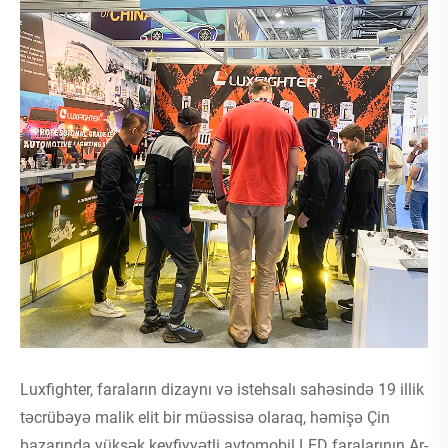
Luxfighter, faraların dizaynı və istehsalı sahəsində 19 illik
təcrübəyə malik elit bir müəssisə olaraq, həmişə Çin
bazarında yüksək keyfiyyətli avtomobil LED faralarının Ar-