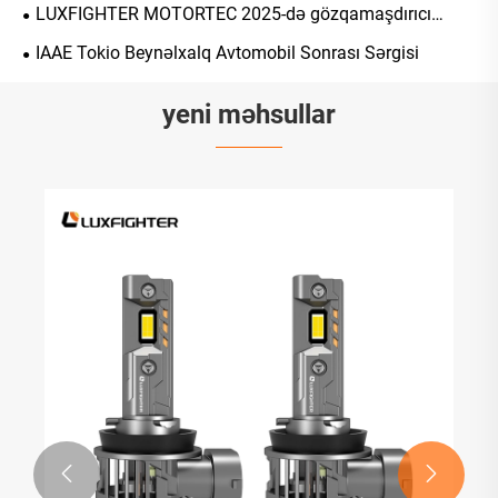
2025 sərgisində uğurla nümayiş etdirilir
LUXFIGHTER MOTORTEC 2025-də gözqamaşdırıcı
debüt edir, ağıllı işıqlandırma texnologiyası vasitəsilə
IAAE Tokio Beynəlxalq Avtomobil Sonrası Sərgisi
Avropa bazarında mövcudluğunu genişləndirir
yeni məhsullar

