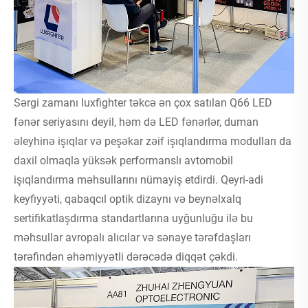
Sərgi zamanı luxfighter təkcə ən çox satılan Q66 LED
fənər seriyasını deyil, həm də LED fənərlər, duman
əleyhinə işıqlar və peşəkar zəif işıqlandırma modulları da
daxil olmaqla yüksək performanslı avtomobil
işıqlandırma məhsullarını nümayiş etdirdi. Qeyri-adi
keyfiyyəti, qabaqcıl optik dizaynı və beynəlxalq
sertifikatlaşdırma standartlarına uyğunluğu ilə bu
məhsullar avropalı alıcılar və sənaye tərəfdaşları
tərəfindən əhəmiyyətli dərəcədə diqqət çəkdi.