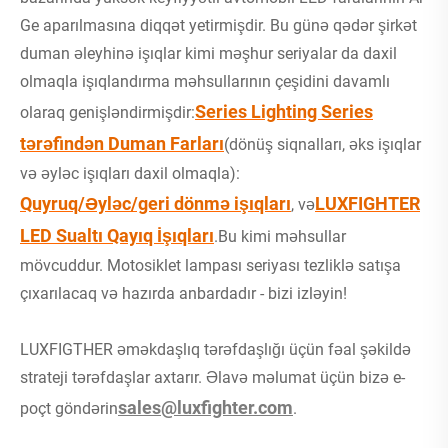
Ge aparılmasına diqqət yetirmişdir. Bu günə qədər şirkət
duman əleyhinə işıqlar kimi məşhur seriyalar da daxil
olmaqla işıqlandırma məhsullarının çeşidini davamlı
Series Lighting Series
olaraq genişləndirmişdir:
tərəfindən Duman Farları
(dönüş siqnalları, əks işıqlar
və əyləc işıqları daxil olmaqla):
Quyruq/Əyləc/geri dönmə işıqları
LUXFIGHTER
, və
LED Sualtı Qayıq İşıqları
.Bu kimi məhsullar
mövcuddur. Motosiklet lampası seriyası tezliklə satışa
çıxarılacaq və hazırda anbardadır - bizi izləyin!
LUXFIGTHER əməkdaşlıq tərəfdaşlığı üçün fəal şəkildə
strateji tərəfdaşlar axtarır. Əlavə məlumat üçün bizə e-
sales@luxfighter.com
poçt göndərin
.