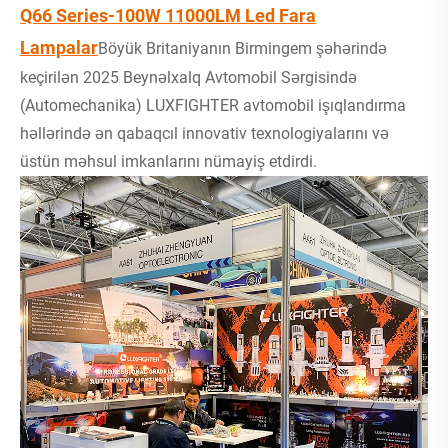
Q66 Series-100W 11000LM Led Fara
Lampalar
Böyük Britaniyanın Birmingem şəhərində
keçirilən 2025 Beynəlxalq Avtomobil Sərgisində
(Automechanika) LUXFIGHTER avtomobil işıqlandırma
həllərində ən qabaqcıl innovativ texnologiyalarını və
üstün məhsul imkanlarını nümayiş etdirdi.