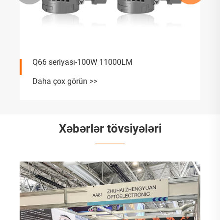
Q66 seriyası-100W 11000LM
Daha çox görün >>
Xəbərlər tövsiyələri