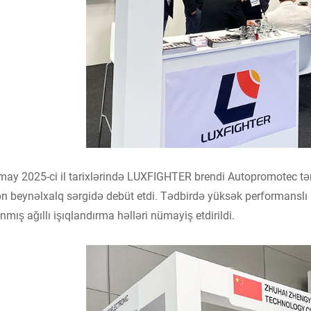
may 2025-ci il tarixlərində LUXFIGHTER brendi Autopromotec tərə
lən beynəlxalq sərgidə debüt etdi. Tədbirdə yüksək performansl
nmış ağıllı işıqlandırma həlləri nümayiş etdirildi.