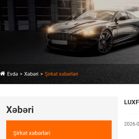
Evdə
Xəbəri
Şirkət xəbərləri
LUXFI
Xəbəri
2026-
Şirkət xəbərləri