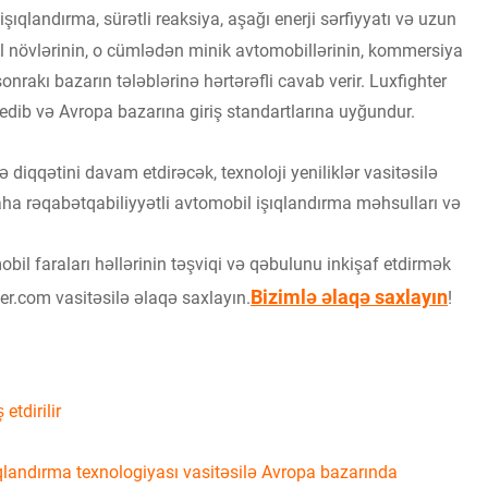
ıqlandırma, sürətli reaksiya, aşağı enerji sərfiyyatı və uzun
il növlərinin, o cümlədən minik avtomobillərinin, kommersiya
sonrakı bazarın tələblərinə hərtərəfli cavab verir. Luxfighter
 edib və Avropa bazarına giriş standartlarına uyğundur.
diqqətini davam etdirəcək, texnoloji yeniliklər vasitəsilə
ha rəqabətqabiliyyətli avtomobil işıqlandırma məhsulları və
l faraları həllərinin təşviqi və qəbulunu inkişaf etdirmək
Bizimlə əlaqə saxlayın
r.com vasitəsilə əlaqə saxlayın.
!
tdirilir
landırma texnologiyası vasitəsilə Avropa bazarında