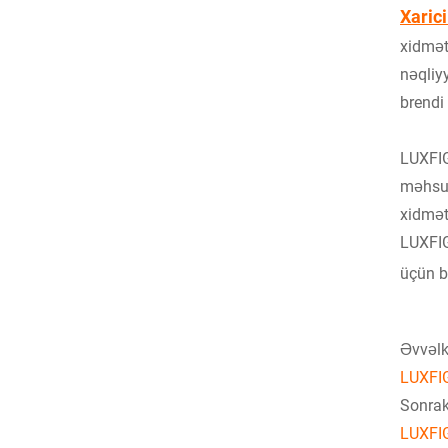
Xaric
xidmət
nəqliyy
brendi
LUXFIG
məhsul
xidmət
LUXFIG
üçün b
Əvvəlki
LUXFIG
Sonrak
LUXFIG