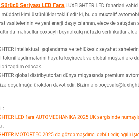
i Sürücü Seriyası LED Fara,
LUXFIGHTER LED fənərləri vahid iş
 müddəti kimi üstünlüklər təklif edir ki, bu da müxtəlif avtomob
at vasitələrinin və yeni enerji daşıyıcılarının, eləcə də satışdan 
 altında məhsullar çoxsaylı beynəlxalq nüfuzlu sertifikatlar əldə
HTER intellektual işıqlandırma və təhlükəsiz səyahət sahələrinə 
 təkmilləşdirmələrini həyata keçirəcək və qlobal müştərilərə da
ləri təqdim edəcək.
HTER qlobal distribyutorları dünya miqyasında premium avtomobi
izə qoşulmağa ürəkdən dəvət edir. Bizimlə e-poçt:sale@luxfighte
 :
HTER LED fara AUTOMECHANIKA 2025 UK sərgisində nümayiş e
ı :
HTER MOTORTEC 2025-də gözqamaşdırıcı debüt edir, ağıllı işıq