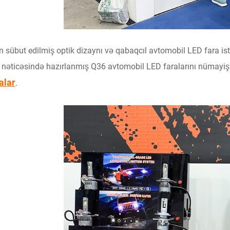
 sübut edilmiş optik dizaynı və qabaqcıl avtomobil LED fara is
i nəticəsində hazırlanmış Q36 avtomobil LED faralarını nümayiş 
alar
.