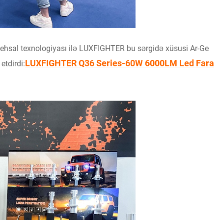
tehsal texnologiyası ilə LUXFIGHTER bu sərgidə xüsusi Ar-Ge
LUXFIGHTER Q36 Series-60W 6000LM Led Fara
etdirdi: