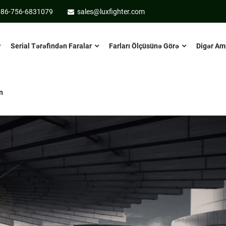
+86-756-6831079
sales@luxfighter.com
Serial Tərəfindən Faralar
Farları Ölçüsünə Görə
Digər Am
n