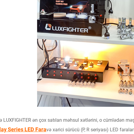
ə LUXFIGHTER ən çox satılan məhsul xətlərini, o cümlədən məşhu
lay Series LED Fara
və xarici sürücü (P, R seriyası) LED faralar