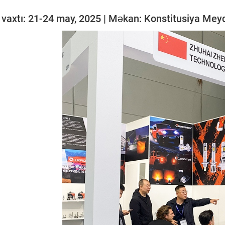
 vaxtı: 21-24 may, 2025 | Məkan: Konstitusiya Meyda