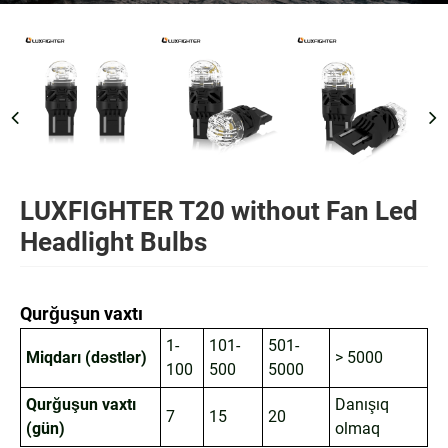
LUXFIGHTER T20 without Fan Led
Headlight Bulbs
Qurğuşun vaxtı
1-
101-
501-
Miqdarı (dəstlər)
> 5000
100
500
5000
Qurğuşun vaxtı
Danışıq
7
15
20
(gün)
olmaq