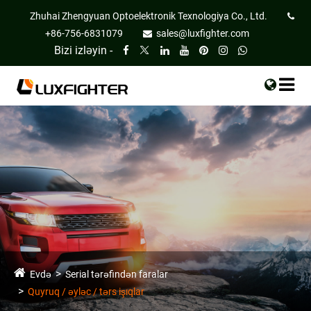
Zhuhai Zhengyuan Optoelektronik Texnologiya Co., Ltd.
+86-756-6831079
sales@luxfighter.com
Bizi izləyin -
Evdə
Serial tərəfindən faralar
Quyruq / əyləc / tərs işıqlar