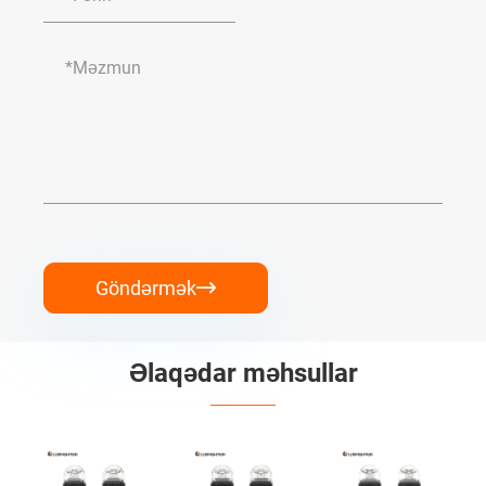
Göndərmək

Əlaqədar məhsullar