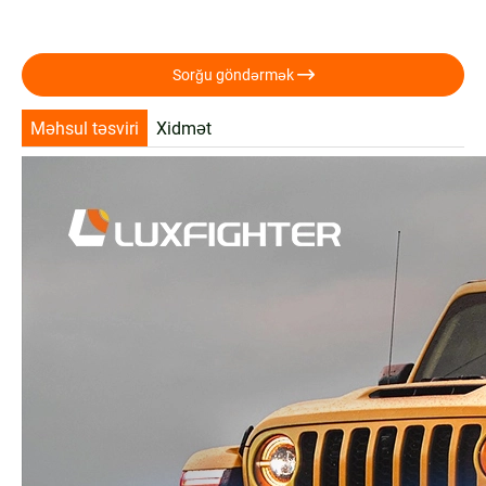

Sorğu göndərmək
Məhsul təsviri
Xidmət