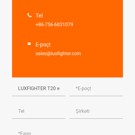
Tel

+86-756-6831079
E-poçt

sales@luxfighter.com