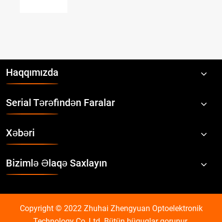
çox
görün
>>
Haqqımızda
Serial Tərəfindən Faralar
Xəbəri
Bizimlə Əlaqə Saxlayın
Copyright © 2022 Zhuhai Zhengyuan Optoelektronik
Technology Co.,Ltd. Bütün hüquqlar qorunur.