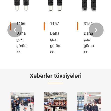
1156
1157
3156


Daha
Daha
Daha
çox
çox
çox
görün
görün
görün
>>
>>
>>
Xəbərlər tövsiyələri