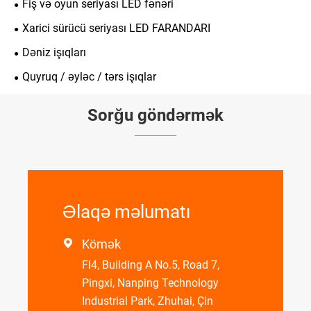
Fiş və oyun seriyası LED fənəri
Xarici sürücü seriyası LED FARANDARI
Dəniz işıqları
Quyruq / əyləc / tərs işıqlar
Sorğu göndərmək
Əlaqə məlumatı
Kömək

Fl4, Building A No.5, Road 7,
Pingxi, Nanping Technology
Industrial Park, Zhuhai, Çin