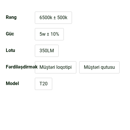
Rəng
6500k ± 500k
Güc
5w ± 10%
Lotu
350LM
Fərdiləşdirmək
Müştəri loqotipi
Müştəri qutusu
Model
T20